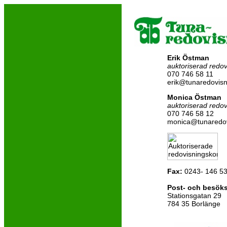
Erik Östman
auktoriserad redov
070 746 58 11
erik@tunaredovisn
Monica Östman
auktoriserad redov
070 746 58 12
monica@tunaredov
Fax:
0243- 146 5
Post- och besök
Stationsgatan 29
784 35 Borlänge